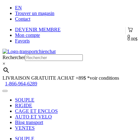
EN
Trouver un magasin
Contact
DEVENIR MEMBRE
Mon compte
0
0.00
$
Favoris
Aller
Aller
à
au
Rechercher
la
contenu
×
navigation
LIVRAISON GRATUITE ACHAT +89$
*voir conditions
1-866-964-6289
SOUPLE
RIGIDE
CAGE ET ENCLOS
AUTO ET VELO
Blog transport
VENTES
SOUPLE