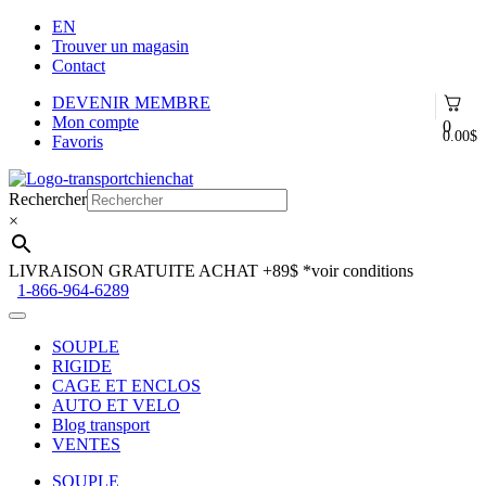
EN
Trouver un magasin
Contact
DEVENIR MEMBRE
Mon compte
0
0.00
$
Favoris
Aller
Aller
à
au
Rechercher
la
contenu
×
navigation
LIVRAISON GRATUITE ACHAT +89$
*voir conditions
1-866-964-6289
SOUPLE
RIGIDE
CAGE ET ENCLOS
AUTO ET VELO
Blog transport
VENTES
SOUPLE