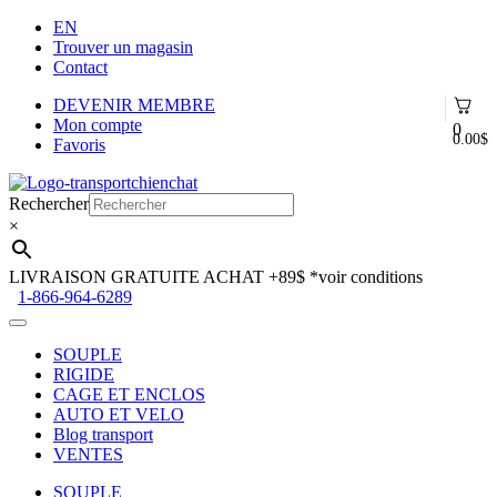
EN
Trouver un magasin
Contact
DEVENIR MEMBRE
Mon compte
0
0.00
$
Favoris
Aller
Aller
à
au
Rechercher
la
contenu
×
navigation
LIVRAISON GRATUITE ACHAT +89$
*voir conditions
1-866-964-6289
SOUPLE
RIGIDE
CAGE ET ENCLOS
AUTO ET VELO
Blog transport
VENTES
SOUPLE