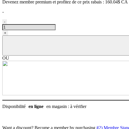
Devenez membre premium et profitez de ce prix rabais : 160.04$ CA
-
quantité
-
de
Sac
+
de
transport
roulant
pour
animaux,
OU
Bergan
Disponibilité
en ligne
en magasin : à vérifier
Want a discount? Become a member by purchasing
#2) Membre Stan