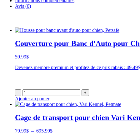
Informations complémentaires
Avis (0)
Couverture pour Banc d'Auto pour Chi
59.99
$
Devenez membre premium et profitez de ce prix rabais : 49.4
-
+
Ajouter au panier
Cage de transport pour chien Vari Ke
Plage
79.99
$
–
695.99
$
de