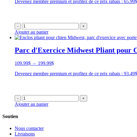
Devenez membre premium et profitez de ce prix rabais : 65.9
prix :
79.99$
à
695.99$
-
+
Ajouter au panier
Parc d'Exercice Midwest Pliant pour C
Plage
109.99
$
–
199.99
$
de
Devenez membre premium et profitez de ce prix rabais : 93.4
prix :
109.99$
à
199.99$
-
+
Ajouter au panier
Soutien
Nous contacter
Livraisons