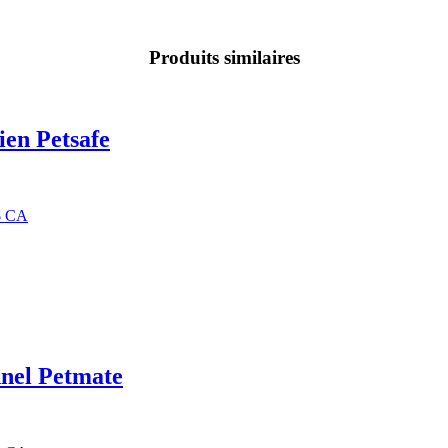
Produits similaires
en Petsafe
9$ CA
nnel Petmate