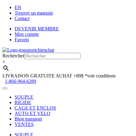
EN
Trouver un magasin
Contact
DEVENIR MEMBRE
Mon compte
Favoris
Aller
Aller
à
au
Rechercher
la
contenu
×
navigation
LIVRAISON GRATUITE ACHAT +89$
*voir conditions
1-866-964-6289
SOUPLE
RIGIDE
CAGE ET ENCLOS
AUTO ET VELO
Blog transport
VENTES
SOUPLE