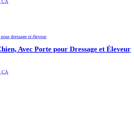
9$ CA
hien, Avec Porte pour Dressage et Éleveur
9$ CA