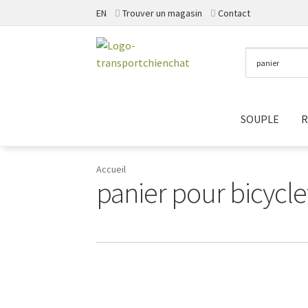
EN
Trouver un magasin
Contact
Aller
Aller
à
au
la
contenu
navigation
SOUPLE
R
Accueil
panier pour bicycle