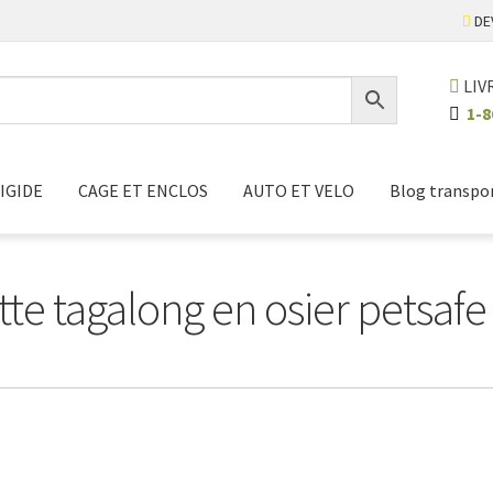
DE
LIV
1-8
IGIDE
CAGE ET ENCLOS
AUTO ET VELO
Blog transpo
tte tagalong en osier petsafe