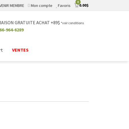
0
0.00
$
VENIR MEMBRE
Mon compte
Favoris
RAISON GRATUITE ACHAT +89$
*voir conditions
66-964-6289
rt
VENTES