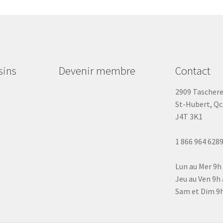
sins
Devenir membre
Contact
2909 Tascher
St-Hubert, Qc
J4T 3K1
1 866 964 628
Lun au Mer 9h
Jeu au Ven 9h 
Sam et Dim 9h