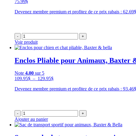
75.99
$
Devenez membre premium et profitez de ce prix rabais : 62.6
-
+
Voir produit
Enclos Pliable pour Animaux, Baxter 
Note
4.00
sur 5
Plage
109.95
$
–
129.95
$
de
Devenez membre premium et profitez de ce prix rabais : 93.4
prix :
109.95$
à
129.95$
-
+
Ajouter au panier