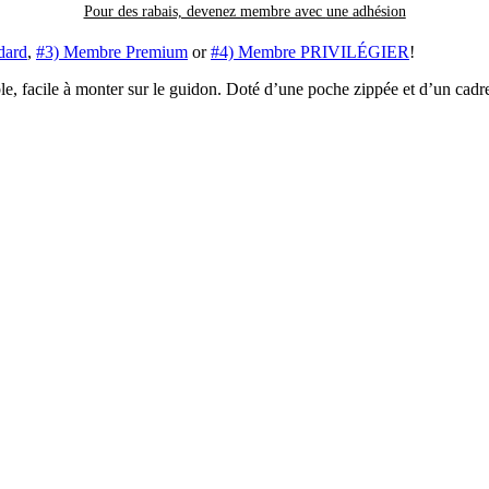
Pour des rabais, devenez membre avec
une adhésion
dard
,
#3) Membre Premium
or
#4) Membre PRIVILÉGIER
!
le, facile à monter sur le guidon. Doté d’une poche zippée et d’un cadr