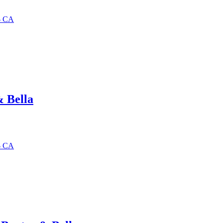
9$ CA
& Bella
6$ CA