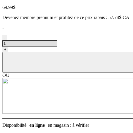
69.99
$
Devenez membre premium et profitez de ce prix rabais : 57.74$ CA
-
quantité
-
de
Panier
+
à
vélo
gris
pour
chiens
OU
Disponibilité
en ligne
en magasin : à vérifier