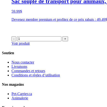
Sac souple de transport pour animaux,
59.99
$
Devenez membre premium et profitez de ce prix rabais : 49.4
-
+
Voir produit
Soutien
Nous contacter
Livraisons
Commandes et retours
Conditions et règles d’utilisation
Nos magasins
Pet-Carrier.ca
Animalerie