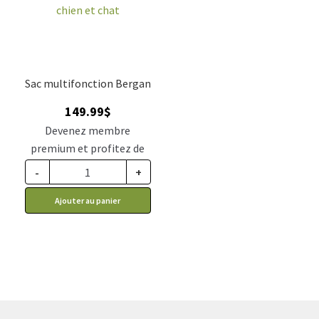
Sac multifonction Bergan
149.99
$
Devenez membre
premium et profitez de
ce prix rabais : 123.74$ CA
-
+
Ajouter au panier