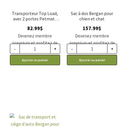
Transporteur Top Load,
Sac à dos Bergan pour
avec 2 portes Petmate
chien et chat
pour animaux
82.99
$
157.99
$
Devenez membre
Devenez membre
premium et profitez de
premium et profitez de
-
+
-
+
ce prix rabais : 68.47$ CA
ce prix rabais : 130.34$ CA
Ajouter au panier
Ajouter au panier