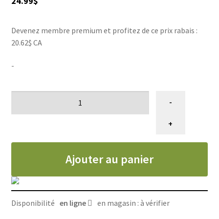
24.99
$
Devenez membre premium et profitez de ce prix rabais :
20.62$ CA
-
quantité
-
de
Attache
+
de
ceinture
Ajouter au panier
de
sécurité
pour
chien
Disponibilité
en ligne
en magasin : à vérifier
MuTTravel,
Muttluks